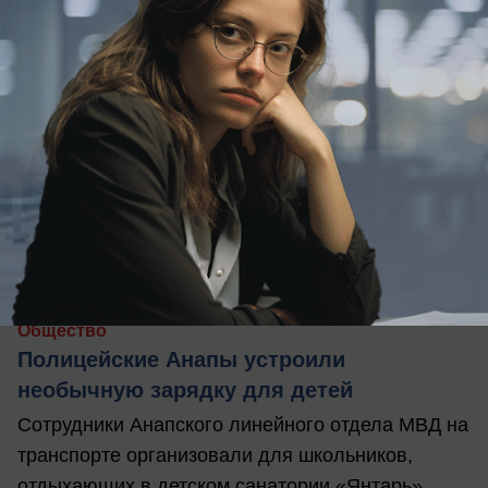
вчера в 12:01
0
Общество
Полицейские Анапы устроили
необычную зарядку для детей
Сотрудники Анапского линейного отдела МВД на
транспорте организовали для школьников,
отдыхающих в детском санатории «Янтарь»,