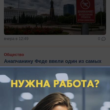
вчера в 12:49
0
Общество
Анапчанину Феде ввели один из самых
дорогих препаратов в мире
Для маленького анапчанина Феди Кудинова
завершился важнейший этап лечения.