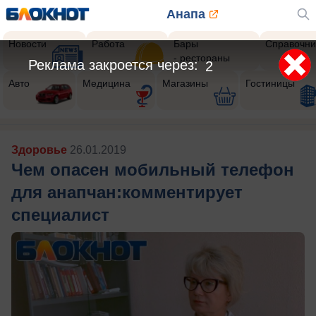
Анапа
Новости
Работа
Бары
Справочни
- рестораны
Авто
Медицина
Магазины
Гостиницы
Здоровье
26.01.2019
Чем опасен мобильный телефон
для анапчан:комментирует
специалист