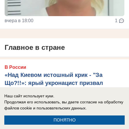
вчера в 18:00
1
Главное в стране
В России
«Над Киевом истошный крик - "За
Що?!!»: ярый укронацист призвал
остановить войну, "иначе сгорит
Наш сайт использует куки.
Украина"
Продолжая его использовать, вы даете согласие на обработку
Игорь Мосийчук* подтвердил использование
файлов cookie
и пользовательских данных.
складов гипермаркетов в Незалежной для
ПОНЯТНО
тайного хранения вооружений.