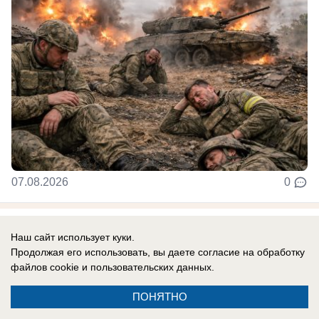
07.08.2026
0
В России
Наш сайт использует куки.
У солистки группы «А'Студио» Кети
Продолжая его использовать, вы даете согласие на обработку
Топурии нашли недвижимость более чем
файлов cookie
и пользовательских данных.
на полмиллиарда рублей
ПОНЯТНО
В активе певицы — столичная квартира,