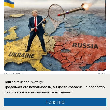
10.08.2026
0
Наш сайт использует куки.
Продолжая его использовать, вы даете согласие на обработку
В России
файлов cookie
и пользовательских данных.
Клава Кока со слезами прочитала
ПОНЯТНО
трогательную свадебную клятву Диме