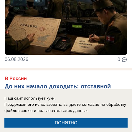
06.08.2026
0
В России
До них начало доходить: отставной
главком ВСУ Залужный признал полное
Наш сайт использует куки.
поражение Украины перед Россией
Продолжая его использовать, вы даете согласие на обработку
файлов cookie
и пользовательских данных.
Российская армия нашла противодействие
практически всему вооружению НАТО, которые
ПОНЯТНО
использовал Киев в зоне боевых действий, ...