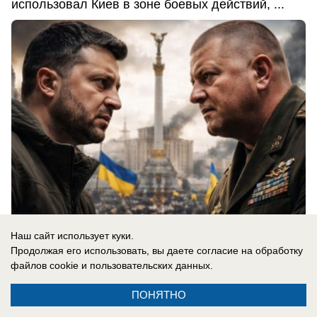
использовал Киев в зоне боевых действий, ...
Наш сайт использует куки.
Продолжая его использовать, вы даете согласие на обработку
06.08.2026
0
файлов cookie
и пользовательских данных.
ПОНЯТНО
В России
«Важно похоронить его»: спасет ли