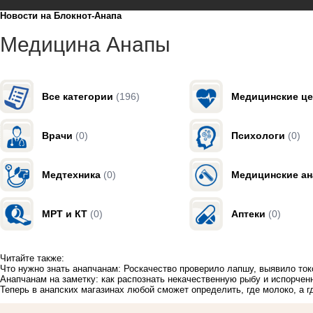
Новости на Блoкнoт-Анапа
Медицина Анапы
Все категории
(196)
Медицинские ц
Врачи
(0)
Психологи
(0)
Медтехника
(0)
Медицинские а
МРТ и КТ
(0)
Аптеки
(0)
Читайте также:
Что нужно знать анапчанам: Роскачество проверило лапшу, выявило ток
Анапчанам на заметку: как распознать некачественную рыбу и испорчен
Теперь в анапских магазинах любой сможет определить, где молоко, а 