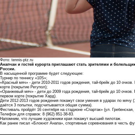
Фото: tennis-ptz.ru
Анапчан и гостей курорта приглашают стать зрителями и болельщи
России.
В насыщенной программе будет следующее:
Турнир по теннису «10S»;
«Красный мяч» - дети 2010-2011 годов рождения, тай-брейк до 10 очков.
корте (покрытие Регупол);
«Оранжевый мяч» - дети до 2009 года рождения, тай-брейк до 10 очков. 
первом корте (покрытие Хард).
Дети 2012-2013 годов рождения покажут свои умения в ударах по мячу (1
даётся 3 попытки, подсчитывается общая сумма).
Фестиваль пройдёт 16 сентября на стадионе «Спартак» (ул. Гребенская, 
Телефон для справок: 8 (962) 851-38-83.
Напомним, что
лучшие художники края покажут высший пилотаж
.
Как ранее писал «Блокнот Анапа»,
спортивные соревнования в честь ф