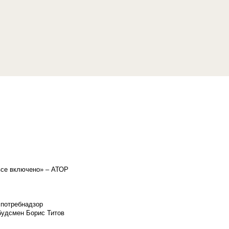
«все включено» – АТОР
спотребнадзор
мбудсмен Борис Титов