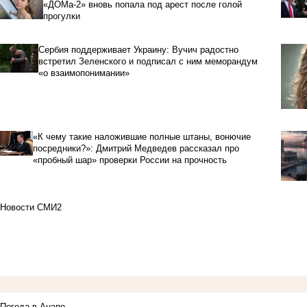
«ДОМа-2» вновь попала под арест после голой
прогулки
Сербия поддерживает Украину: Вучич радостно
встретил Зеленского и подписал с ним меморандум
«о взаимопонимании»
«К чему такие наложившие полные штаны, вонючие
посредники?»: Дмитрий Медведев рассказал про
«пробный шар» проверки России на прочность
Новости СМИ2
Погода в Анапе