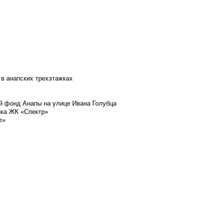
 в анапских трехэтажках
й фонд Анапы на улице Ивана Голубца
йка ЖК «Спектр»
л»