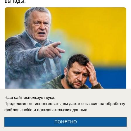
выпады.
Наш сайт использует куки.
05.08.2026
0
Продолжая его использовать, вы даете согласие на обработку
файлов cookie
и пользовательских данных.
ПОНЯТНО
В России
Под Екатеринбургом совершено