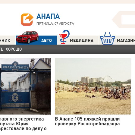
АНАПА
ПЯТНИЦА, 07 АВГУСТА
ЧНИК
АВТО
МЕДИЦИНА
МАГАЗИ
ТЬ ХОРОШО
лавного энергетика
В Анапе 105 пляжей прошли
епутата Юрия
проверку Роспотребнадзора
рестовали по делу о
.