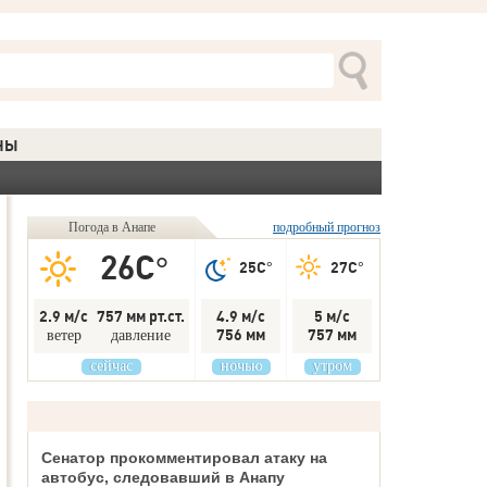
НЫ
Погода в Анапе
подробный прогноз
26C°
25C°
27C°
2.9 м/с
757 мм рт.ст.
4.9 м/с
5 м/с
756 мм
757 мм
ветер
давление
сейчас
ночью
утром
Сенатор прокомментировал атаку на
автобус, следовавший в Анапу