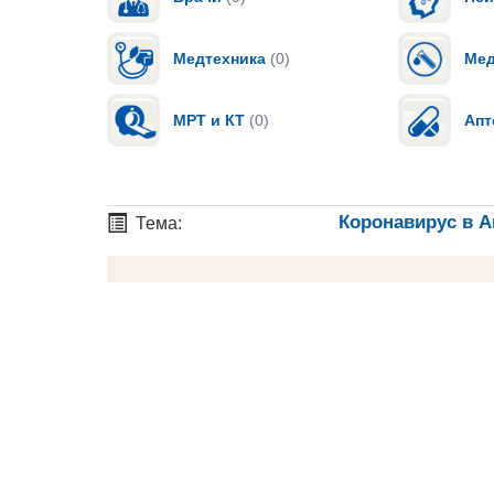
Медтехника
(0)
Мед
МРТ и КТ
(0)
Апт
Коронавирус в А
Тема: