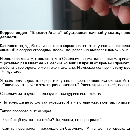
Корреспондент "Блокнот Анапа", обустраивая дачный участок, нев
давности.
Как известно, удобства известного характера на таких участках распол
опытный в садово-огородных делах, добровольно вызвался помочь мне 
Налегая на лопату, я заметил, что Савельич внимательно присматривае
тщательно разбивает её на мелкие комочки и время от времени пробует
любопытство одолело меня окончательно. Июльское солнце к этому вре
тёк ручьями.
Я предложил сделать перерыв и, угощая своего помощника сигаретой, к
- Савельич, а ты чего землю разглаживашь? Рассматриваешь её, словно 
Савельич затянулся, сплюнул и, прищурившись, ответил.
- Потерял, да не я. Султан турецкий. Я эту потерю уже, почитай, пятый 
Такого поворота я не ожидал.
- Какой ещё султан, ты о чём? Ты, часом, не перегрелся?
- Сам ты перегрелся, - рассердился Савельич. - А я знаю, что говорю. 