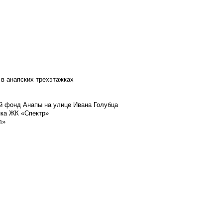
 в анапских трехэтажках
й фонд Анапы на улице Ивана Голубца
йка ЖК «Спектр»
л»