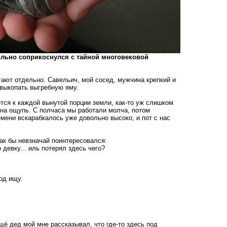
ольно соприкоснулся с тайной многовековой
агают отдельно. Савельич, мой сосед, мужчина крепкий и
выкопать выгребную яму.
тся к каждой вынутой порции земли, как-то уж слишком
 на ощупь. С полчаса мы работали молча, потом
мени вскарабкалось уже довольно высоко, и пот с нас
ак бы невзначай поинтересовался:
девку... иль потерял здесь чего?
год ищу.
Ещё дед мой мне рассказывал, что где-то здесь под