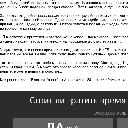
землёй турецкий султан золотого коня зарыл. Тутошние мастера по его з
да наши к Анапе подошли, осада началась. Вот и закопал, а где - не зна
За несколько дней я переспросил всех своих друзей, знакомых, коллег и 
его спрятал - большой вопрос. Одни говорили, что действительно турки,
при чём, а лошадиную статую из чистого золота в подземных ходах схо
на горизонте конницу аланов.
- Я в детстве с приятелями где только не копал, - посмеиваясь, расска
думали, найдём, это ж и на кино, и на мороженое до ста лет хватит...
Ходят слухи, что поиски предпринимал даже всесильный КГБ - якобы дл
чекистов ничего не вышло. Хотя фрагменты конской упряжи, даже с поз
Так что конь этот лежит себе где-то здесь и по сию пору. Может, под "Р
старым кладбищем. А может, это просто красивая легенда, каких много. Т
верите, можете попытать счастья...
Как ранее писал "Блокнот Анапа", в Анапе живёт 84-летний «Ромео», к