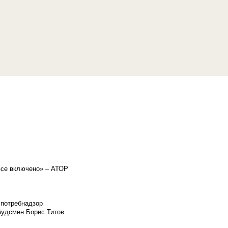
«все включено» – АТОР
спотребнадзор
мбудсмен Борис Титов