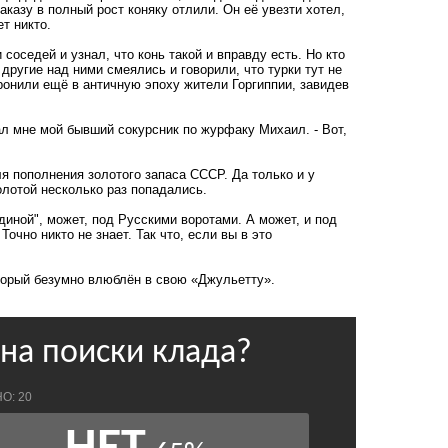
аказу в полный рост коняку отлили. Он её увезти хотел,
ет никто.
соседей и узнал, что конь такой и вправду есть. Но кто
 другие над ними смеялись и говорили, что турки тут не
ронили ещё в античную эпоху жители Горгиппии, завидев
зал мне мой бывший сокурсник по журфаку Михаил. - Вот,
я пополнения золотого запаса СССР. Да только и у
олотой несколько раз попадались.
одиной", может, под Русскими воротами. А может, и под
очно никто не знает. Так что, если вы в это
оторый безумно влюблён в свою «Джульетту»
.