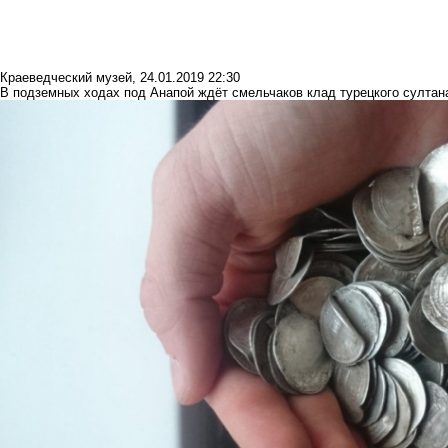
Краеведческий музей
,
24.01.2019 22:30
В подземных ходах под Анапой ждёт смельчаков клад турецкого султан