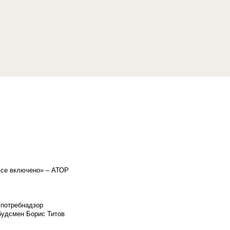
«все включено» – АТОР
спотребнадзор
мбудсмен Борис Титов