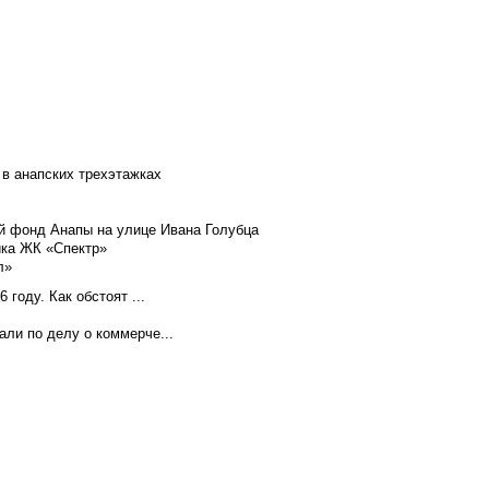
 в анапских трехэтажках
й фонд Анапы на улице Ивана Голубца
йка ЖК «Спектр»
л»
году. Как обстоят ...
ли по делу о коммерче...