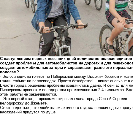
С наступлением первых весенних дней количество велосипедистов н
создает проблемы для автомобилистов на дорогах и для пешеходов
создают автомобильные заторы и спрашивают, разве это нормально,
полосам?
- Велосипедисты гоняют по Набережной между Высоким берегом и маяко
гляди, собьют на велосипедах. Просто безобразие! – пишут анапчане в
Власти города решением проблемы озадачились давно. И сейчас для лю
Пионерском проспекте велодорожки протяженностью 2,4 километра. Вдо
этом работы не заканчиваются.
– Это первый этап, – прокомментировал глава города Сергей Сергеев. 
велодорожку до Джемете.
Стоит надеяться, что любителям активного отдыха велосипедные прогу
насаждений придутся по душе.