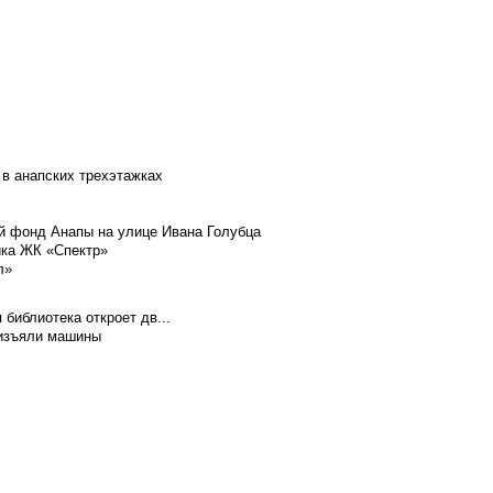
 в анапских трехэтажках
й фонд Анапы на улице Ивана Голубца
йка ЖК «Спектр»
л»
библиотека откроет дв...
 изъяли машины