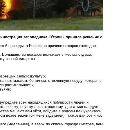
министрация заповедника «Утриш» приняла решение о
кой природы, в России по причине пожаров ежегодно
. Большинство пожаров возникает в местах отдыха,
потушенной сигареты.
созревших сельхозкультур;
итанные маслом, бензином, стеклянную посуду, которая в
ую растительность;
евьями;
дупредите всех находящихся поблизости людей и
ю просеку, опушку леса, к водоему. Двигаться следует
ьства мешают вам уйти, войдите в водоем или укройтесь
м возле земли (он мене задымлен), прикрывая рот и нос
 него (медленнее), а вверх по склону гораздо быстрее, чем