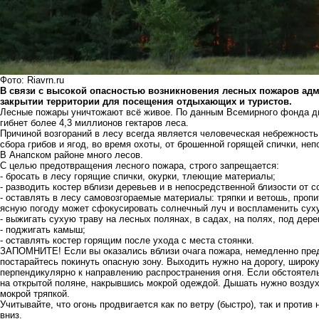
Фото: Riavrn.ru
В связи с высокой опасностью возникновения лесных пожаров ад
закрытии территории для посещения отдыхающих и туристов.
Лесные пожары уничтожают всё живое. По данным Всемирного фонда ди
гибнет более 4,3 миллионов гектаров леса.
Причиной возгораний в лесу всегда является человеческая небрежность
сбора грибов и ягод, во время охоты, от брошенной горящей спички, не
В Анапском районе много лесов.
С целью предотвращения лесного пожара, строго запрещается:
- бросать в лесу горящие спички, окурки, тлеющие материалы;
- разводить костер вблизи деревьев и в непосредственной близости от 
- оставлять в лесу самовозгораемые материалы: тряпки и ветошь, проп
ясную погоду может сфокусировать солнечный луч и воспламенить сух
- выжигать сухую траву на лесных полянах, в садах, на полях, под дер
- поджигать камыш;
- оставлять костер горящим после ухода с места стоянки.
ЗАПОМНИТЕ! Если вы оказались вблизи очага пожара, немедленно пре
постарайтесь покинуть опасную зону. Выходить нужно на дорогу, широку
перпендикулярно к направлению распространения огня. Если обстоятел
на открытой поляне, накрывшись мокрой одеждой. Дышать нужно воздухо
мокрой тряпкой.
Учитывайте, что огонь продвигается как по ветру (быстро), так и против
вниз.