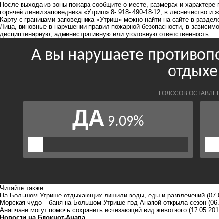
После выхода из зоны пожара сообщите о месте, размерах и характере 
горячей линии заповедника «Утриш» 8- 918- 490-18-12, в лесничество 
Карту с границами заповедника «Утриш» можно найти на сайте в раздел
Лица, виновные в нарушении правил пожарной безопасности, в зависимо
дисциплинарную, административную или уголовную ответственность.
Читайте также:
На Большом Утрише отдыхающих лишили воды, еды и развлечений
(07.
Морская чудо – баня на Большом Утрише под Анапой открыла сезон
(06
Анапчане могут помочь сохранить исчезающий вид животного
(17.05.201
Новости на Блoкнoт-Анапа