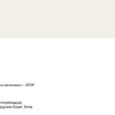
«все включено» – АТОР
спотребнадзор
мбудсмен Борис Титов