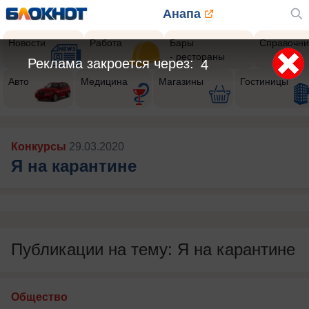
Анапа
Новости
Работа
Бары
Справочни
- рестораны
Реклама закроется через:
1
Авто
Медицина
Магазины
Гостиницы
Конкурсы
29.03.2020
Я на карантине
Публикации на тему: Я на карантине
Общество