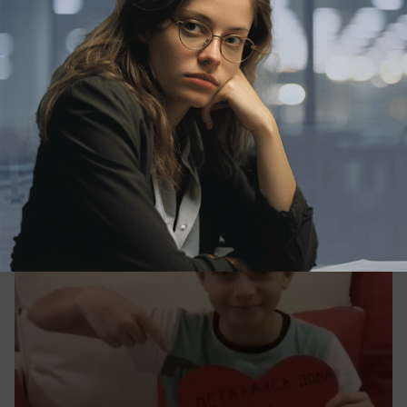
Общество
В Анапе популярный челлендж «Сиди
дома» подхватили ребята из гимназии
«Эврика»
Берём с них пример!