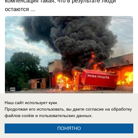
компенсация такая, что в результате люди
остаются ...
Наш сайт использует куки.
Продолжая его использовать, вы даете согласие на обработку
файлов cookie
и пользовательских данных.
09.08.2026
0
ПОНЯТНО
В России