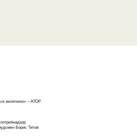
«все включено» – АТОР
спотребнадзор
мбудсмен Борис Титов