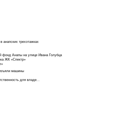
 в анапских трехэтажках
й фонд Анапы на улице Ивана Голубца
йка ЖК «Спектр»
л»
 изъяли машины
тственность для владе...