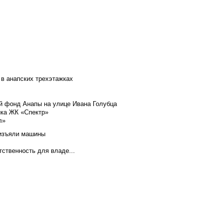
 в анапских трехэтажках
й фонд Анапы на улице Ивана Голубца
йка ЖК «Спектр»
л»
 изъяли машины
тственность для владе...