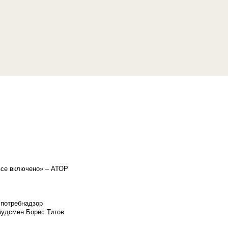
«все включено» – АТОР
спотребнадзор
мбудсмен Борис Титов