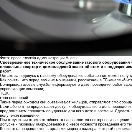
Фото: пресс-служба администрации Анапы
Своевременное техническое обслуживание газового оборудования – 
владельцы квартир и домовладений знают об этом и с подозрение
работ.
Однако за недопуск к газовому оборудованию собственник может получ
Как понять, что перед вами не мошенники, рассказали в ТГ-канале «Чис
Во-первых, газовые службы информируют о дате проведения работ зара
управляющие компании;
ТСЖ;
глав поселений.
Также перед обходом они обзванивают жильцов, отправляют смс-сообщ
Если абонент не предоставил доступ к оборудованию в день проведени
предложением сообщить об удобных для него дате и времени. Сделать э
получения извещения.
При отсутствии ответа от абонента направляется повторное извещение. Е
допуске к газовому оборудованию и о невозможности проведения его те
Копия акта направляется в орган жилищного надзора, который принимае