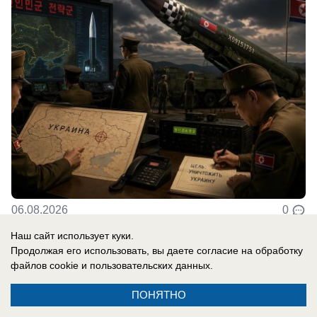
06.08.2026
0
Наш сайт использует куки.
Продолжая его использовать, вы даете согласие на обработку
В России
файлов cookie
и пользовательских данных.
«Важно похоронить его»: спасет ли
бункер Зеленского украинскую
ПОНЯТНО
«верхушку» — кого надо уничтожить