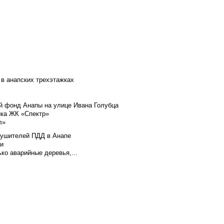
 в анапских трехэтажках
й фонд Анапы на улице Ивана Голубца
йка ЖК «Спектр»
л»
арушителей ПДД в Анапе
ли
ко аварийные деревья,...