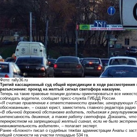
Фото: rally36.ru
Третий кассационный суд общей юрисдикции в ходе рассмотрения 
разъяснение: проезд на желтый сигнал светофора наказуем.
Теперь на такие правовые позиции должны ориентироваться все нижест
соблюдать водители, сообщает пресс-служба ГИБДД России.
«Я считаю привлечение к ответственности граждан, игнорирующих ПД
обоснованным»,
– сказал юрист, заместитель главного редактора радио
«В обычной дорожной обстановке водитель, подъезжая к регулируемо
интенсивность движения, а также работу светофора. Доказать, что
перекрестком на запрещающий желтый сигнал, если не было экстренн
невнимательность водителя»,
– полагает эксперт.
Ранее «Блокнот» писал о судебных тяжбах администрации Анапы с зас
общей сложности на участки площадью 534 га.