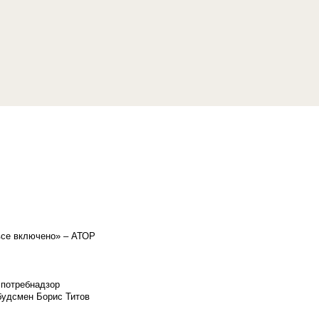
«все включено» – АТОР
спотребнадзор
мбудсмен Борис Титов