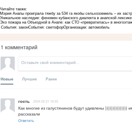
Читайте также:
Мэрия Анапы проиграла тяжбу за 534 га якобы сельхозземель – их заст
Уникальное наследие: феномен кубанского диалекта в анапской лексике
Эхо пожара на Объездной в Анапе: как СТО «превратилась» в многоэта
События: закон
События: светофор
Организации: автомобиль
1 комментарий
Новые
Лучшие
Ранее
гость
2024.02.21 16:33
Как многие из галустянинов будут удивлены )))))))))))))))
рассказали
Ответить