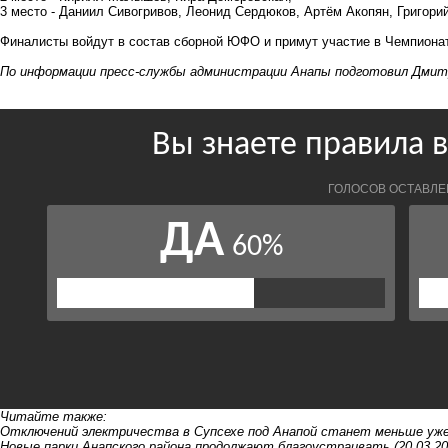
3 место - Даниил Сивогривов, Леонид Сердюков, Артём Акопян, Григори
Финалисты войдут в состав сборной ЮФО и примут участие в Чемпионат
По информации пресс-службы администрации Анапы подготовил Дмит
Читайте также:
Отключений электричества в Супсехе под Анапой станет меньше уж
Новые парки Анапского района продолжают благоустраивать
(20.03.20