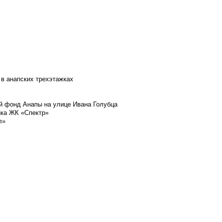
 в анапских трехэтажках
й фонд Анапы на улице Ивана Голубца
йка ЖК «Спектр»
л»