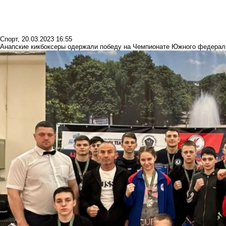
Спорт
,
20.03.2023 16:55
Анапские кикбоксеры одержали победу на Чемпионате Южного федераль