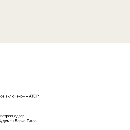
«все включено» – АТОР
спотребнадзор
мбудсмен Борис Титов