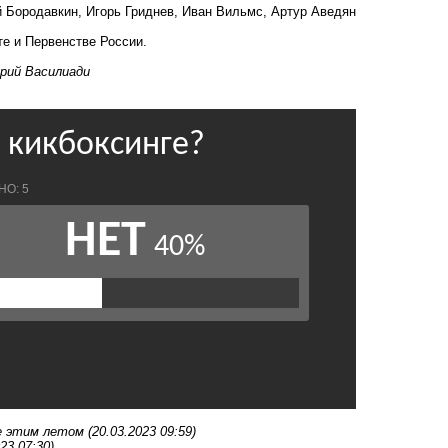
й Бородавкин, Игорь Гриднев, Иван Вильмс, Артур Аведян
е и Первенстве России.
рий Василиади
е этим летом
(20.03.2023 09:59)
23 07:30)