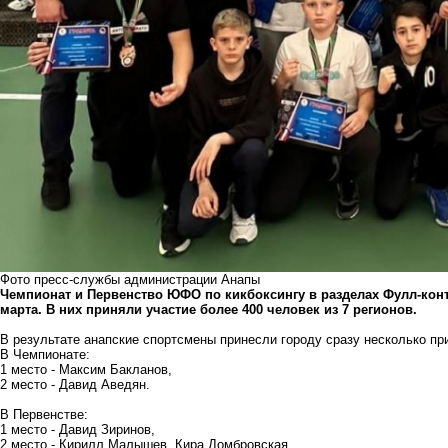
Фото пресс-службы администрации Анапы
Чемпионат и Первенство ЮФО по кикбоксингу в разделах Фулл-конта
марта. В них приняли участие более 400 человек из 7 регионов.
В результате анапские спортсмены принесли городу сразу несколько пр
В Чемпионате:
1 место - Максим Бакланов,
2 место - Давид Аведян.
В Первенстве:
1 место - Давид Зиринов,
2 место - Кирилл Малышев, Кира Домбровская,