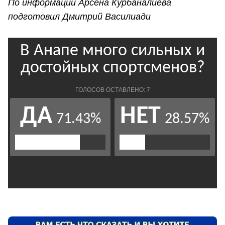
По информации Арсена Курбаналиева
подготовил Дмитрий Василиади