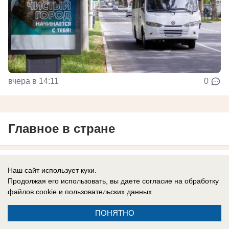
вчера в 14:11
0
Главное в стране
В России
Наш сайт использует куки.
Хотела доказать, что ей все можно: экс-
Продолжая его использовать, вы даете согласие на обработку
участница «ДОМа-2» вновь попала под
файлов cookie
и пользовательских данных.
арест после голой прогулки
ПОНЯТНО
На свободе она пробыла всего 10 секунд