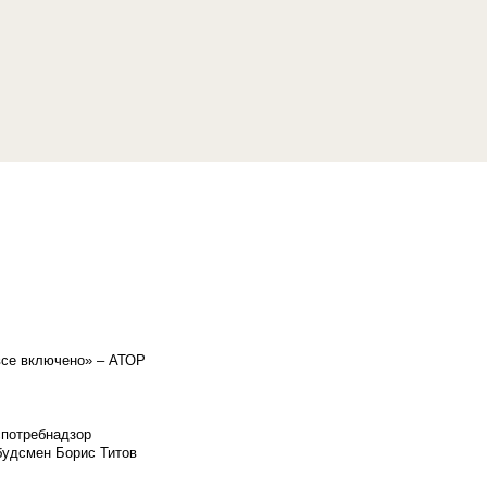
«все включено» – АТОР
спотребнадзор
мбудсмен Борис Титов