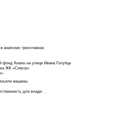
 в анапских трехэтажках
й фонд Анапы на улице Ивана Голубца
йка ЖК «Спектр»
л»
 изъяли машины
тственность для владе...