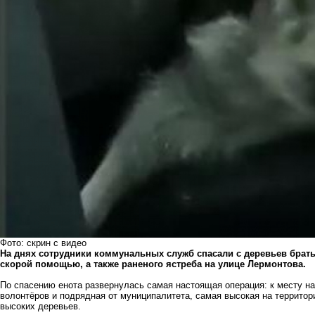
Фото: скрин с видео
На днях сотрудники коммунальных служб спасали с деревьев брать
скорой помощью, а также раненого ястреба на улице Лермонтова.
По спасению енота развернулась самая настоящая операция: к месту н
волонтёров и подрядная от муниципалитета, самая высокая на территор
высоких деревьев.