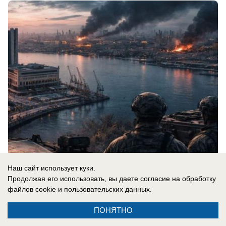
08.08.2026
0
Наш сайт использует куки.
Продолжая его использовать, вы даете согласие на обработку
файлов cookie
и пользовательских данных.
В России
ПОНЯТНО
Новости СВО: Белгород под атакой,
блэкаут в Одессе, 50 тысяч солдат КНДР