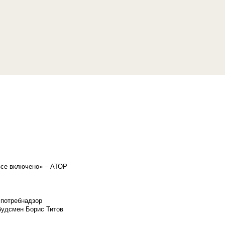
«все включено» – АТОР
спотребнадзор
мбудсмен Борис Титов