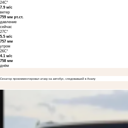
24C°
7.9 м/с
ветер
759 мм рт.ст.
давление
сейчас
27C°
5.5 м/с
757 мм
утром
26C°
4.1 м/с
758 мм
днём
Сенатор прокомментировал атаку на автобус, следовавший в Анапу