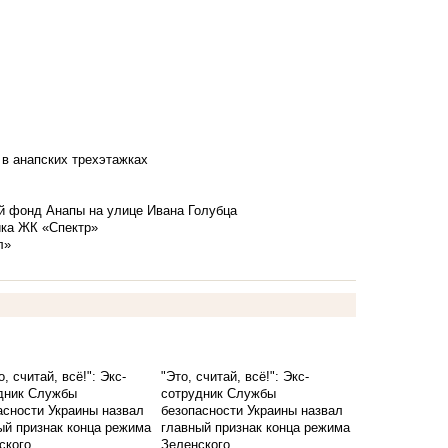
 в анапских трехэтажках
й фонд Анапы на улице Ивана Голубца
йка ЖК «Спектр»
л»
"Это, считай, всё!": Экс-
сотрудник Службы
безопасности Украины назвал
главный признак конца режима
Зеленского