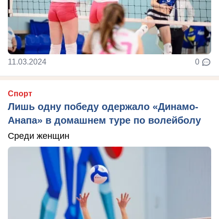
11.03.2024
0
Спорт
Лишь одну победу одержало «Динамо-
Анапа» в домашнем туре по волейболу
Среди женщин