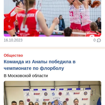
16.10.2023
0
Общество
Команда из Анапы победила в
чемпионате по флорболу
В Московской области