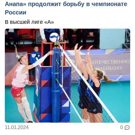
Анапа» продолжит борьбу в чемпионате
России
В высшей лиге «А»
11.01.2024
0