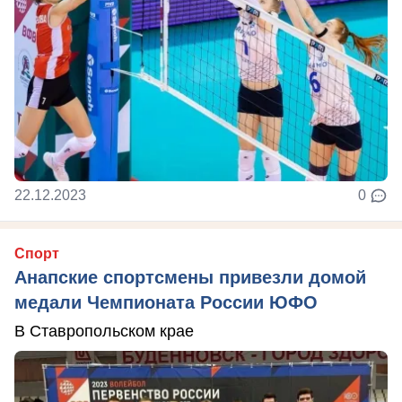
22.12.2023
0
Спорт
Анапские спортсмены привезли домой
медали Чемпионата России ЮФО
В Ставропольском крае