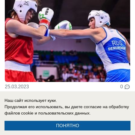
25.03.2023
0
Наш сайт использует куки.
Спорт
Продолжая его использовать, вы даете согласие на обработку
файлов cookie
и пользовательских данных.
В Анапу съедутся победители первенств
мира и Европы по плаванию
ПОНЯТНО
Пройдет чемпионат России