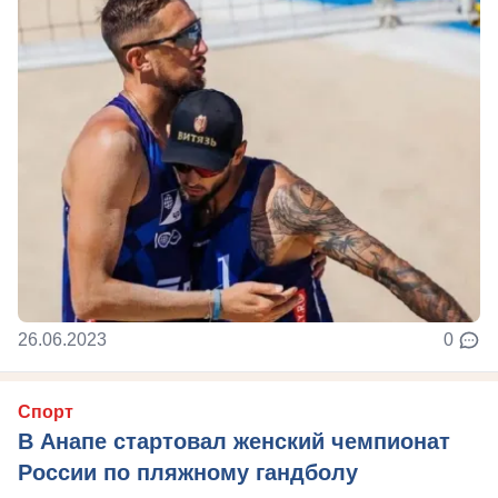
26.06.2023
0
Спорт
В Анапе стартовал женский чемпионат
России по пляжному гандболу