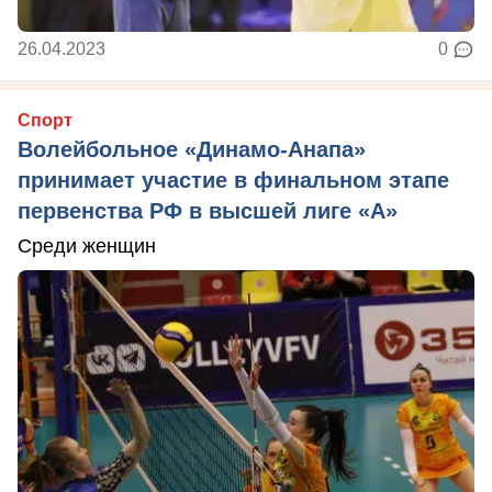
26.04.2023
0
Спорт
Волейбольное «Динамо-Анапа»
принимает участие в финальном этапе
первенства РФ в высшей лиге «А»
Среди женщин