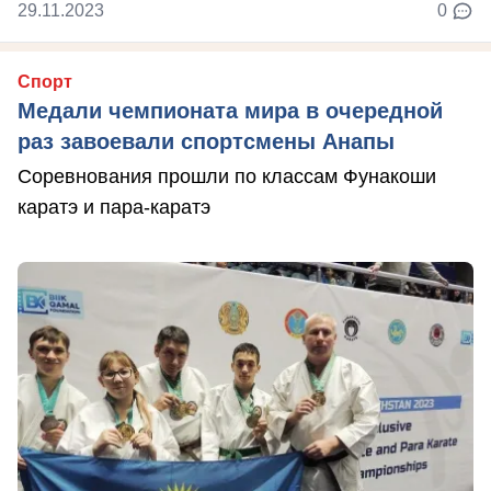
29.11.2023
0
Спорт
Медали чемпионата мира в очередной
раз завоевали спортсмены Анапы
Соревнования прошли по классам Фунакоши
каратэ и пара-каратэ