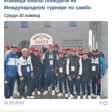
Команда Анапы победила на
Международном турнире по самбо
Среди 30 команд
02.05.2023
0