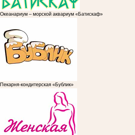
Океанариум – морской аквариум «Батискаф»
Пекарня-кондитерская «Бублик»