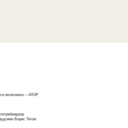
«все включено» – АТОР
спотребнадзор
мбудсмен Борис Титов