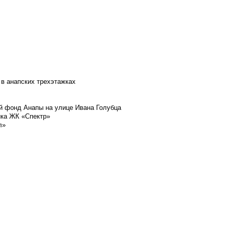
 в анапских трехэтажках
й фонд Анапы на улице Ивана Голубца
йка ЖК «Спектр»
л»